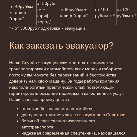
от 50руб/
от 40руб/км
км +
от 60руб/км +
от 100
от 120
+ тариф
тариф
тариф "город"
руб/км + *
руб/км + *
"город"
"город"
* - от 3000руб подготовка к эвакуации
Как заказать эвакуатор?
Наша Служба эвакуации уже много лет занимается
транспортировкой автомобилей всех марок и габаритов,
поэтому вы можете без переживаний и беспокойства
доверить нам свою машину. За годы работы компания
накопила богатый практический опыт, позволяющий
гарантировать оказание надежных и качественных услуг.
Наши главные преимущества:
гарантия безопасности автомобиля;
доступная стоимость
заказа эвакуатора в Саратове
;
большой парк специализированного
автотранспорта;
надежная современная спецтехника, находящаяся