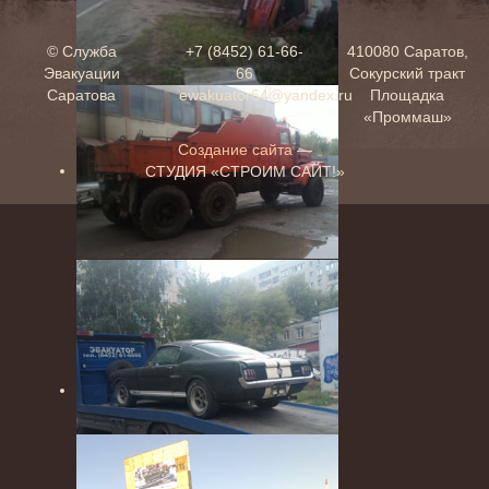
©
Служба
+7 (8452) 61-66-
410080
Саратов
,
Эвакуации
66
Сокурский тракт
Саратова
ewakuator64@yandex.ru
Площадка
«Проммаш»
Создание сайта
—
СТУДИЯ «СТРОИМ САЙТ!»