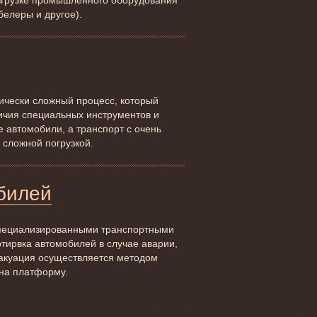
разгрузке промышленного оборудования
белеры и другое).
нически сложный процесс, который
личия специальных инструментов и
е автомобили, а транспорт с очень
 сложной погрузкой.
билей
пециализированными транспортными
ртирвка автомобилей в случае аварии,
вакуация осуществляется методом
 на платформу.